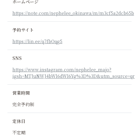
ホームページ
https://note.com/nephelee_okinawa/m/m3cf5a2dcb65b
予約サイト
https://lin.ee/q7fbOqg5
SNS
https://www.instagram.com/nephelee_majo?
igsh=MTJuNWJ4bWl6dWl6Yg%3D%3D&utm_source=qr
営業時間
完全予約制
定休日
不定期