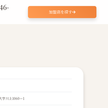
46-
加盟店を探す
字川上1060ー1