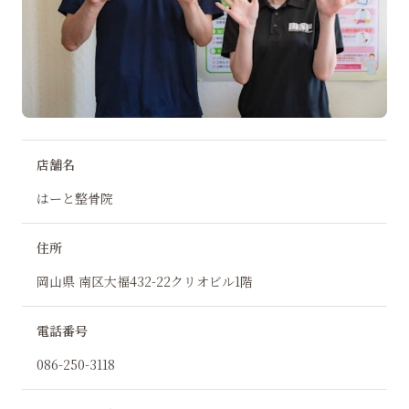
店舗名
はーと整骨院
住所
岡山県 南区大福432-22クリオビル1階
電話番号
086-250-3118