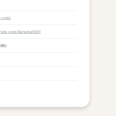
o.com/
gram.com/daruma0119/
0時)